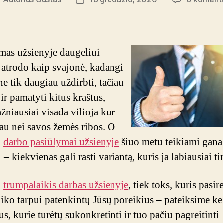
rašo
Įrašo
utorius
data
as užsienyje daugeliui
atrodo kaip svajonė, kadangi
ne tik daugiau uždirbti, tačiau
 ir pamatyti kitus kraštus,
žniausiai visada vilioja kur
iau nei savos žemės ribos. O
i
darbo pasiūlymai užsienyje
šiuo metu teikiami gana
 – kiekvienas gali rasti variantą, kuris ja labiausiai t
k
trumpalaikis darbas užsienyje
, tiek toks, kuris pasi
aiko tarpui patenkintų Jūsų poreikius – pateiksime ke
s, kurie turėtų sukonkretinti ir tuo pačiu pagreitinti