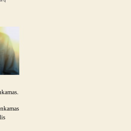
Darbo
paieškos
užsienyje:
keli
patarimai
skubantiems
inkamas.
renkamas
lis