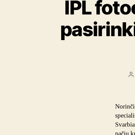
IPL foto
pasirink
Į
a
Norinčio
special
Svarbiau
pačiu k