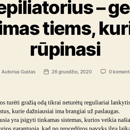
epiliatorius – g
imas tiems, kur
rūpinasi
Autorius
Gustas
26 gruodžio, 2020
0 koment
rašo
Įrašo
utorius
data
s turėti gražią odą tikrai neturėtų reguliariai lankyti
istus, kurie dažniausiai ima brangiai už paslaugas.
sia yra įsigyti tinkamas sistemas, kurios veikia našia
urios garantuoja, kad po procedūros pavyks ilgą laik