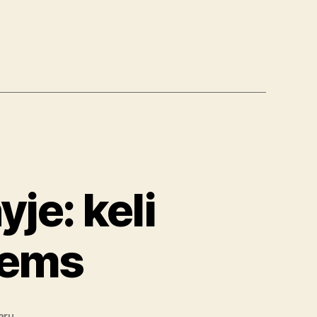
je: keli
iems
įraše
arų