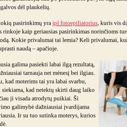
 galvos dėl plaukelių.
tokių pasirinkimų yra
ipl fotoepiliatorius
, kuris vis 
 rinkoje kaip geriausias pasirinkimas norinčioms tur
 odą. Kokie privalumai tai lemia? Keli privalumai, ku
uprasti naudą – apačioje.
usia galima pasiekti labai ilgą rezultatą,
žniausiai tarnauja net mėnesį bei ilgiau.
u, kad moterims tai yra labai svarbu,
 siekiama, kad netektų skirti daug laiko
čiau ji visada atrodytų puikiai. Ši
vimo galimybė dažniausiai įvardijama
iausia. Ir su tuo sutinka moterys, kurios
dė.