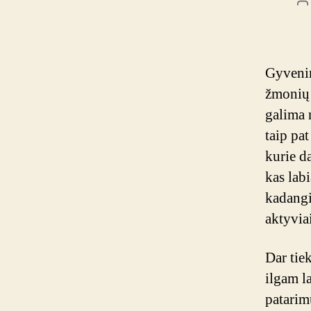
Į
a
Gyvenim
žmonių 
galima 
taip pat
kurie da
kas lab
kadang
aktyviai
Dar tie
ilgam l
patarimu