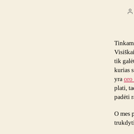
Į
a
Tinkama
Visiška
tik gal
kurias 
yra
oro
plati, t
padėti r
O mes p
trukdyt