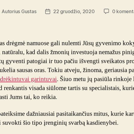
Autorius
Gustas
22 gruodžio, 2020
0 koment
rašo
Įrašo
utorius
data
s drėgmė namuose gali nulemti Jūsų gyvenimo kok
i natūralu, kad dalis žmonių investuoja nemažus pini
ėtų gyventi patogiai ir tuo pačiu išvengti sveikatos p
sukelia sausas oras. Tokiu atveju, žinoma, geriausia p
 drėkintuvai garintuvai
. Šiuo metu jų pasiūla rinkoje 
ad renkantis visada siūlome tartis su specialistais, kuri
asti Jums tai, ko reikia.
ateiksime dažniausiai pasitaikančius mitus, kurie kart
i suvokti šio tipo įrenginių svarbą kasdienybei.