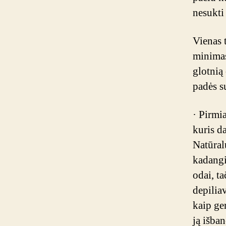
nesukti
Vienas 
minimas
glotnią
padės s
· Pirmia
kuris da
Natūral
kadangi
odai, ta
depilia
kaip ger
ją išban