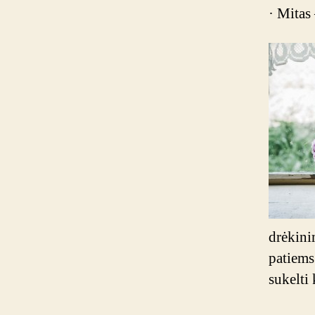
· Mitas
drėkini
patiems 
sukelti 