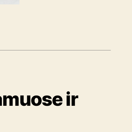
s
amuose ir