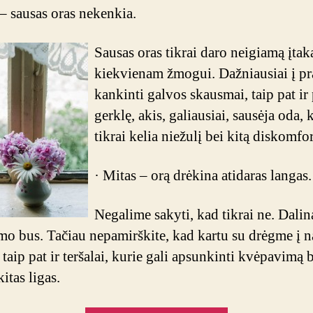
 – sausas oras nekenkia.
Sausas oras tikrai daro neigiamą įtak
kiekvienam žmogui. Dažniausiai į p
kankinti galvos skausmai, taip pat ir 
gerklę, akis, galiausiai, sausėja oda, 
tikrai kelia niežulį bei kitą diskomfor
· Mitas – orą drėkina atidaras langas.
Negalime sakyti, kad tikrai ne. Dalin
mo bus. Tačiau nepamirškite, kad kartu su drėgme į 
taip pat ir teršalai, kurie gali apsunkinti kvėpavimą 
kitas ligas.