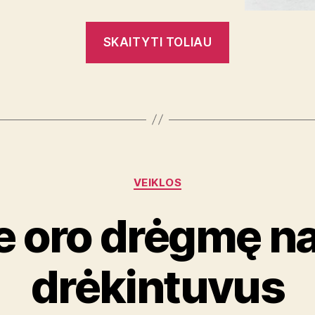
„IPL
SKAITYTI TOLIAU
fotoepiliatoriu
–
geriausias
pasirinkimas
tiems,
kurie
Kategorijos
savimi
VEIKLOS
rūpinasi“
ie oro drėgmę n
drėkintuvus