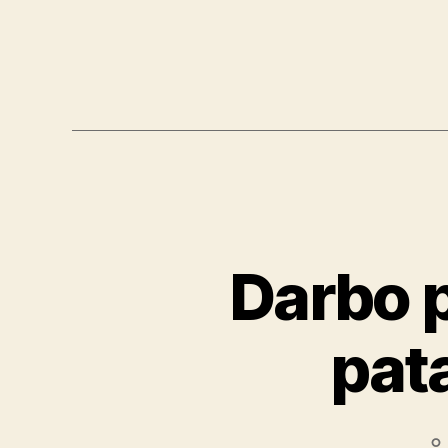
Darbo p
pat