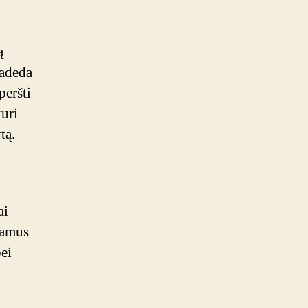
ą
radeda
peršti
kuri
tą.
ai
namus
bei